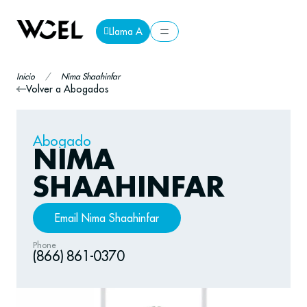
Llama A
Llama A
Inicio
/
Nima Shaahinfar
Volver a Abogados
Abogado
NIMA
SHAAHINFAR
Email Nima Shaahinfar
Email Nima Shaahinfar
Phone
(866) 861-0370