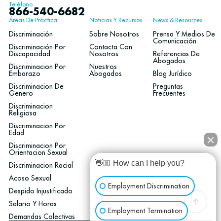
Teléfono
866-540-6682
Áreas De Práctica
Noticias Y Recursos
News & Resources
Discriminación
Sobre Nosotros
Prensa Y Medios De
Comunicación
Discriminación Por
Contacta Con
Discapacidad
Nosotros
Referencias De
Abogados
Discriminacion Por
Nuestros
Embarazo
Abogados
Blog Jurídico
Discriminacion De
Preguntas
Genero
Frecuentes
Discriminacion
Religiosa
Discriminacion Por
Edad
Discriminacion Por
Orientacion Sexual
👋🏼 How can I help you?
Discriminacion Racial
Acoso Sexual
Employment Discrimination
Despido Injustificado
Salario Y Horas
Employment Termination
Demandas Colectivas